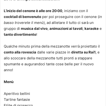
L’inizio del cenone è alle ore 20:00
, iniziamo con il
cocktail di benvenuto
per poi proseguire con il cenone (
in
basso troverete il menù
), ad allietare il tutto ci sarà un
gruppo di
musica dal vivo
,
animazioni ai tavoli
,
karaoke
e
tanto divertimento
!
Qualche minuto prima della mezzanotte verrà proiettato il
conto alla rovescia
dalle varie piazze in
diretta su Rai1
, e
allo scoccare della mezzanotte tutti pronti a stappare
spumante e augurandoci tante cose belle per il nuovo
anno!
Menù
Aperitivo bellini
Tartine fantasie
Flûte di prosecco