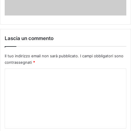
Lascia un commento
Il tuo indirizzo email non sarà pubblicato.
I campi obbligatori sono
contrassegnati
*
C
o
m
m
e
n
t